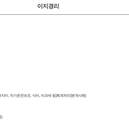
이지경리
유지비, 자가운전보조, 식비, 비과세 등)회계처리(분개사례)
)