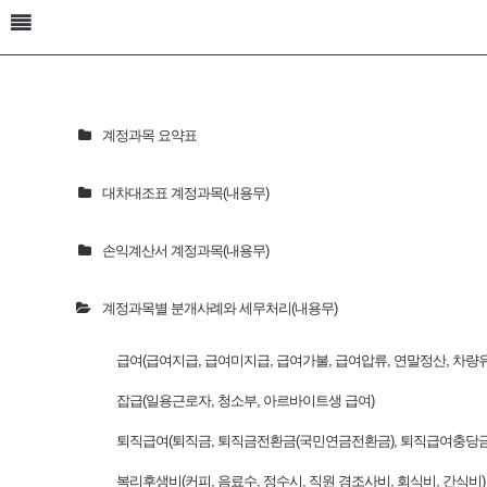
계정과목 요약표
대차대조표 계정과목(내용무)
손익계산서 계정과목(내용무)
계정과목별 분개사례와 세무처리(내용무)
급여(급여지급, 급여미지급, 급여가불, 급여압류, 연말정산, 차량
잡급(일용근로자, 청소부, 아르바이트생 급여)
퇴직급여(퇴직금, 퇴직금전환금(국민연금전환금), 퇴직급여충당금
복리후생비(커피, 음료수, 정수시, 직원 경조사비, 회식비, 간식비)