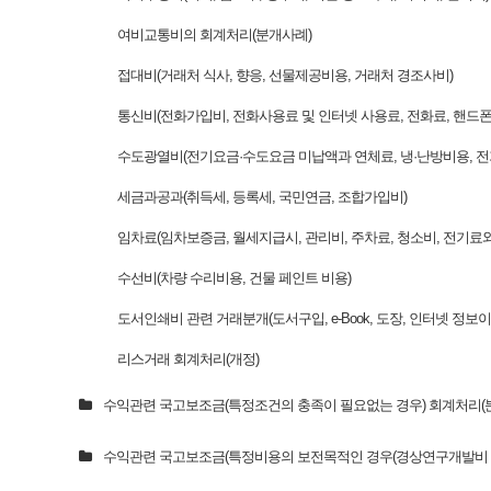
여비교통비의 회계처리(분개사례)
접대비(거래처 식사, 향응, 선물제공비용, 거래처 경조사비)
통신비(전화가입비, 전화사용료 및 인터넷 사용료, 전화료, 핸드폰
수도광열비(전기요금·수도요금 미납액과 연체료, 냉·난방비용, 전기
세금과공과(취득세, 등록세, 국민연금, 조합가입비)
임차료(임차보증금, 월세지급시, 관리비, 주차료, 청소비, 전기료와
수선비(차량 수리비용, 건물 페인트 비용)
도서인쇄비 관련 거래분개(도서구입, e-Book, 도장, 인터넷 정보
리스거래 회계처리(개정)
수익관련 국고보조금(특정조건의 충족이 필요없는 경우) 회계처리(
수익관련 국고보조금(특정비용의 보전목적인 경우(경상연구개발비 