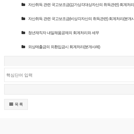
자산취득 관련 국고보조금(감가상각대상자산의 취득관련) 회계처리
자산취득 관련 국고보조금(비상각자산의 취득관련) 회계처리(분개사
청년재직자 내일채움공제의 회계처리와 세무
외상매출금의 외환입금시 회계처리(분개사례)
목 록