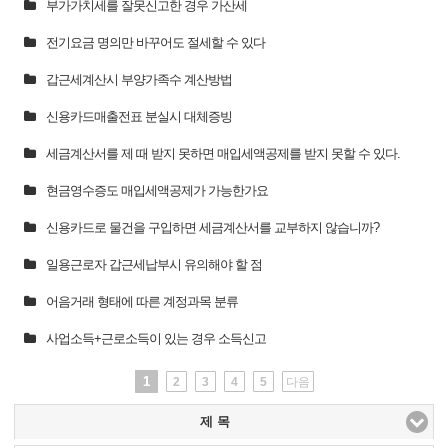
부가가치세를 잘못신고한 경우 가산세
전기요금 명의만 바꾸어도 절세할 수 있다
갑근세계산시 부양가족수 계산방법
신용카드매출전표 분실시 대체증빙
세금계산서를 제 때 받지 못하면 매입세액공제를 받지 못할 수 있다.
현금영수증도 매입세액공제가 가능한가요
신용카드로 물건을 구입하면 세금계산서를 교부하지 않습니까?
일용근로자 갑근세납부시 유의해야 할 점
어음거래 형태에 따른 계정과목 분류
사업소득+근로소득이 있는 경우 소득신고
1
2
3
4
5
다음
제 목