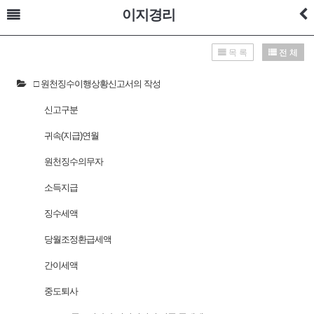
이지경리
목 록
전 체
□ 원천징수이행상황신고서의 작성
신고구분
귀속(지급)연월
원천징수의무자
소득지급
징수세액
당월조정환급세액
간이세액
중도퇴사