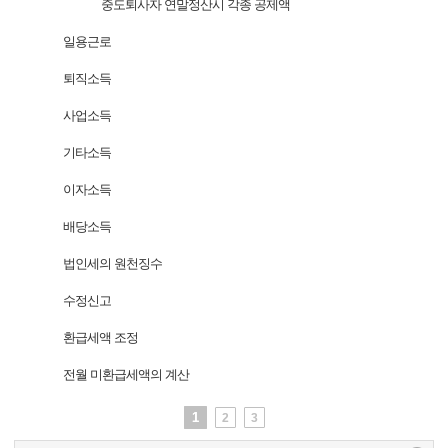
중도퇴사자 연말정산시 각종 공제액
일용근로
퇴직소득
사업소득
기타소득
이자소득
배당소득
법인세의 원천징수
수정신고
환급세액 조정
전월 미환급세액의 계산
1
2
3