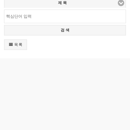
제 목
검 색
목 록