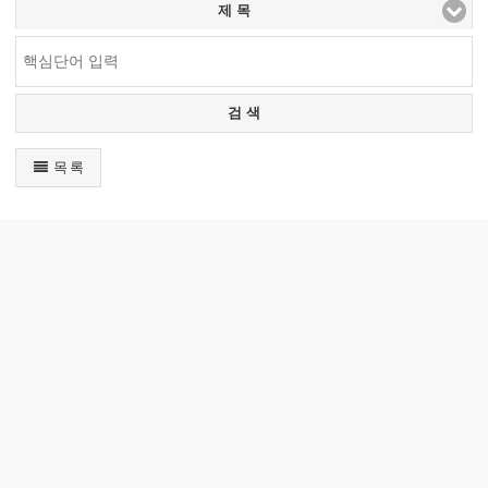
제 목
검 색
목 록