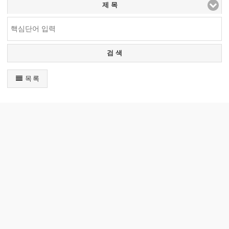
제 목
검 색
목 록